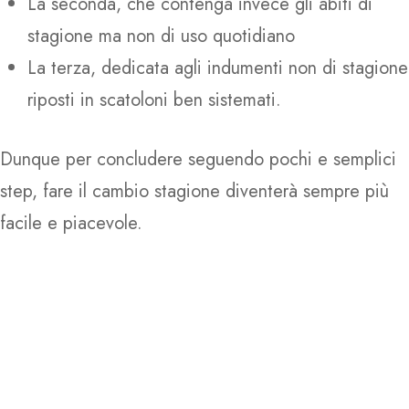
La seconda, che contenga invece gli abiti di
Blog
Rio Cancella Odori
stagione ma non di uso quotidiano
Comunicazione
Rio Casamia
La terza, dedicata agli indumenti non di stagione
Contatti
riposti in scatoloni ben sistemati.
Rio Casaviva
Rio Con Agente Biologi
Dunque per concludere seguendo pochi e semplici
Rio Melaceto
step, fare il cambio stagione diventerà sempre più
facile e piacevole.
Rio Piatti
Rio Professional