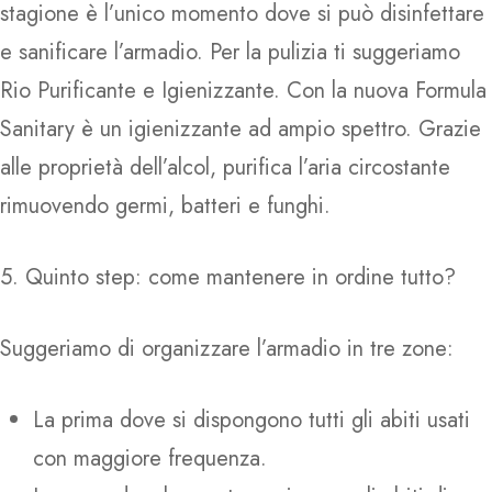
stagione è l’unico momento dove si può disinfettare
e sanificare l’armadio. Per la pulizia ti suggeriamo
Rio Purificante e Igienizzante. Con la nuova Formula
Sanitary è un igienizzante ad ampio spettro. Grazie
alle proprietà dell’alcol, purifica l’aria circostante
rimuovendo germi, batteri e funghi.
5. Quinto step: come mantenere in ordine tutto?
Home
Suggeriamo di organizzare l’armadio in tre zone:
Prodotti
Shop
Rio Azzurro WC
La prima dove si dispongono tutti gli abiti usati
Azienda
Rio Bum Bum
con maggiore frequenza.