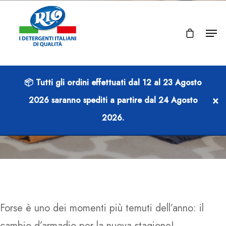
📦 Tutti gli ordini effettuati dal
12 al 23 Agosto
IDEE E CONSIGLI
×
2026
saranno spediti a partire dal
24 Agosto
CONSIGLI PER IL CAMBIO STAGIONE
2026
.
Forse è uno dei momenti più temuti dell’anno: il
cambio d’armadio per la nuova stagione!