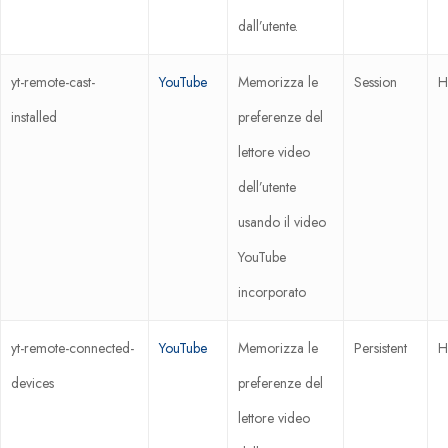
dall’utente.
yt-remote-cast-
YouTube
Memorizza le
Session
H
installed
preferenze del
lettore video
dell’utente
usando il video
YouTube
incorporato
yt-remote-connected-
YouTube
Memorizza le
Persistent
H
devices
preferenze del
lettore video