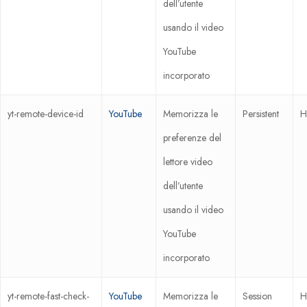
dell’utente
usando il video
YouTube
incorporato
yt-remote-device-id
YouTube
Memorizza le
Persistent
H
preferenze del
lettore video
dell’utente
usando il video
YouTube
incorporato
yt-remote-fast-check-
YouTube
Memorizza le
Session
H