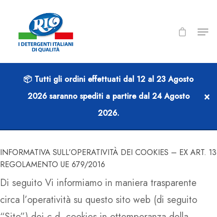
📦 Tutti gli ordini effettuati dal
12 al 23 Agosto
ALLEGATO 3.6
×
2026
saranno spediti a partire dal
24 Agosto
2026
.
Cookie Policy
INFORMATIVA SULL’OPERATIVITÀ DEI COOKIES – EX ART. 13
REGOLAMENTO UE 679/2016
Di seguito Vi informiamo in maniera trasparente
circa l’operatività su questo sito web (di seguito
“Sito”) dei c.d. cookies in ottemperanza della