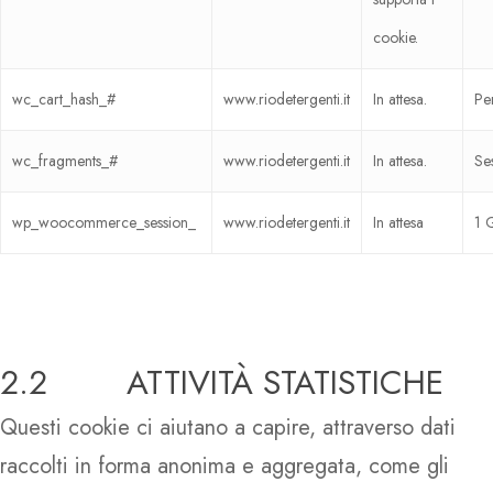
Rio Cancella Odori
cookie.
Comunicazione
Rio Casamia
Contatti
wc_cart_hash_#
www.riodetergenti.it
In attesa.
Per
Rio Casaviva
Rio Con Agente Biologi
wc_fragments_#
www.riodetergenti.it
In attesa.
Se
Rio Melaceto
wp_woocommerce_session_
www.riodetergenti.it
In attesa
1 
Rio Piatti
Rio Professional
2.2 ATTIVITÀ STATISTICHE
Questi cookie ci aiutano a capire, attraverso dati
raccolti in forma anonima e aggregata, come gli