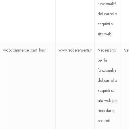
funzionalità
del carrello
acquisti sul
sito web.
woocommerce_cart_hash
www.riodetergenti.it
Necessario
Se
per la
funzionalità
del carrello
acquisti sul
sito web per
ricordare i
prodotti