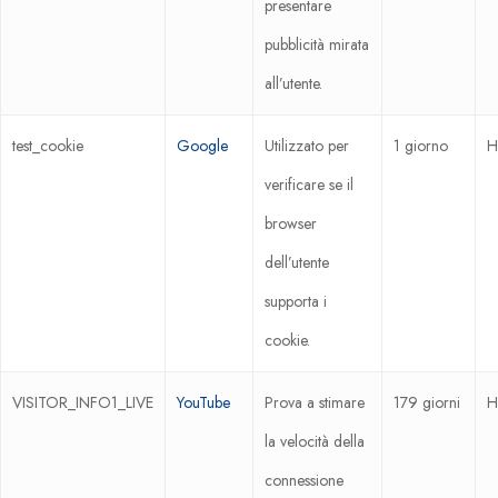
presentare
pubblicità mirata
all’utente.
test_cookie
Google
Utilizzato per
1 giorno
H
verificare se il
browser
dell’utente
supporta i
cookie.
VISITOR_INFO1_LIVE
YouTube
Prova a stimare
179 giorni
H
la velocità della
connessione