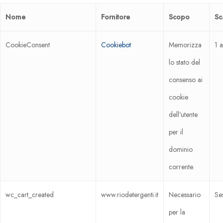
Nome
Fornitore
Scopo
Sc
CookieConsent
Cookiebot
Memorizza
1 
lo stato del
consenso ai
cookie
dell’utente
per il
dominio
corrente.
wc_cart_created
www.riodetergenti.it
Necessario
Se
per la