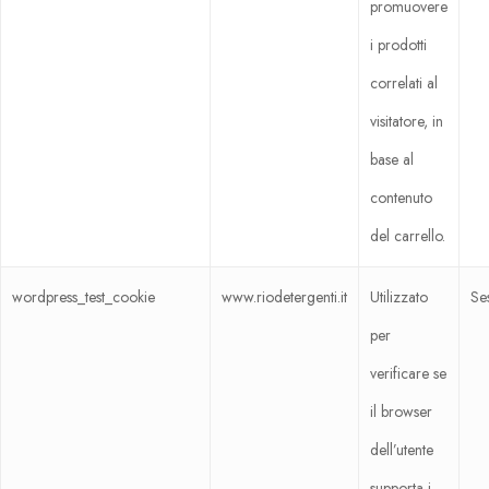
promuovere
i prodotti
correlati al
visitatore, in
base al
contenuto
del carrello.
Home
wordpress_test_cookie
www.riodetergenti.it
Utilizzato
Se
Prodotti
per
verificare se
Shop
Rio Azzurro WC
il browser
Azienda
Rio Bum Bum
dell’utente
Blog
supporta i