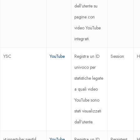
dell’utente su
pagine con
video YouTube
integrati.
YSC
YouTube
Registra un ID
Session
H
univoco per
statistiche legate
a quali video
YouTube sono
stati visualizzati
dall’utente.
yt.innertube::nextId
YouTube
Registra un ID
Persistent
H