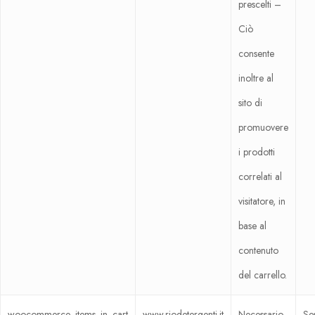
prescelti –
Ciò
consente
inoltre al
sito di
promuovere
i prodotti
correlati al
visitatore, in
base al
contenuto
del carrello.
woocommerce_items_in_cart
www.riodetergenti.it
Necessario
Se