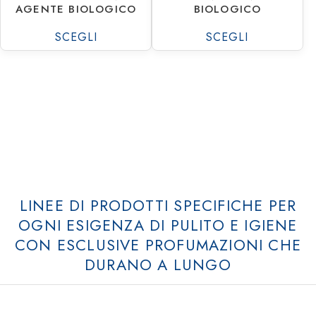
AGENTE BIOLOGICO
BIOLOGICO
SCEGLI
SCEGLI
Home
Prodotti
Shop
Rio Azzurro WC
LINEE DI PRODOTTI SPECIFICHE PER
Azienda
Rio Bum Bum
OGNI ESIGENZA DI PULITO E IGIENE
CON ESCLUSIVE PROFUMAZIONI CHE
Blog
Rio Cancella Odori
DURANO A LUNGO
Comunicazione
Rio Casamia
Contatti
Rio Casaviva