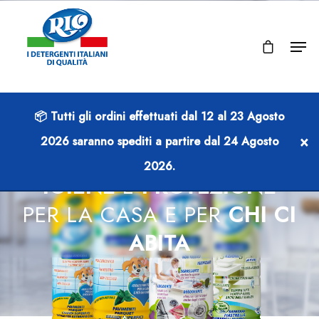
📦 Tutti gli ordini effettuati dal
12 al 23 Agosto
×
2026
saranno spediti a partire dal
24 Agosto
2026
.
IGIENE
E
PROTEZIONE
PER LA CASA E PER
CHI CI
ABITA