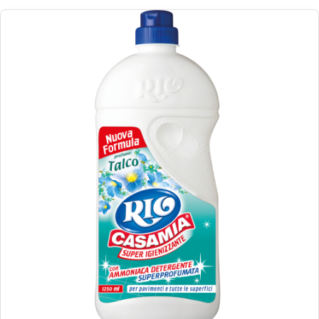
€
1.37
€
22.19