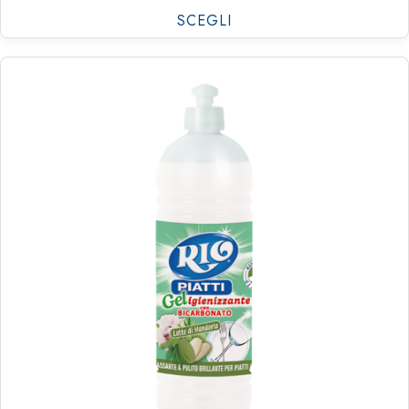
SCEGLI
€
1.18
€
15.93