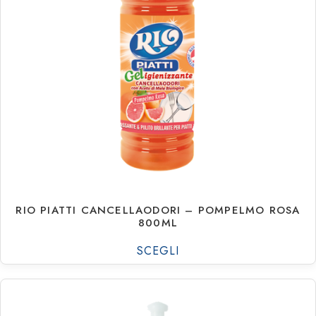
€
1.18
€
15.93
RIO PIATTI CANCELLAODORI – POMPELMO ROSA
800ML
SCEGLI