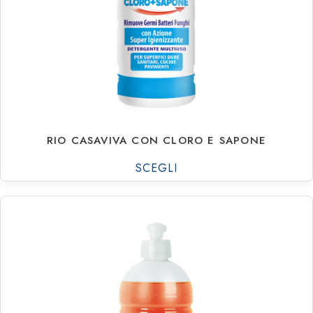
Contatti
Rio Casaviva
Rio Con Agente Biologi
Rio Melaceto
Rio Piatti
RIO CASAVIVA CON CLORO E SAPONE
Rio Professional
SCEGLI