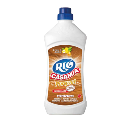
€
1.89
€
30.62