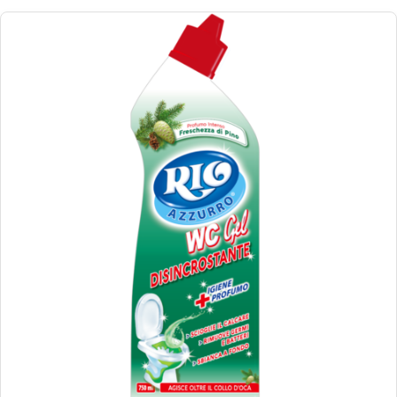
€
1.37
€
19.73