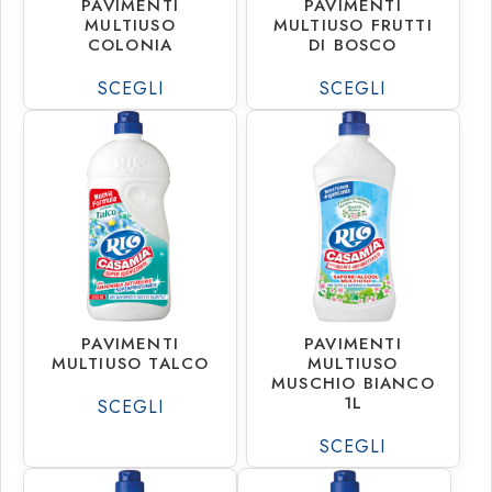
PAVIMENTI
PAVIMENTI
Rio Con Agente Biologi
MULTIUSO
MULTIUSO FRUTTI
COLONIA
DI BOSCO
Rio Melaceto
SCEGLI
SCEGLI
Rio Piatti
€
1.37
€
1.20
Rio Professional
€
22.19
€
19.44
PAVIMENTI
PAVIMENTI
MULTIUSO TALCO
MULTIUSO
MUSCHIO BIANCO
1L
SCEGLI
SCEGLI