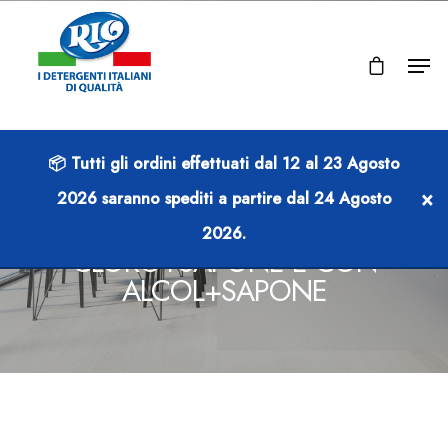
📦 Tutti gli ordini effettuati dal
12 al 23 Agosto
PRODOTTI
×
2026
saranno spediti a partire dal
24 Agosto
RIO CASAVIVA CON
2026
.
CLORO+SAPONE E CON
ALCOL+SAPONE